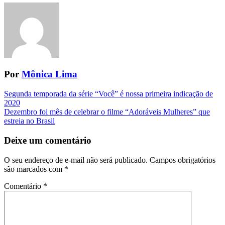
Por
Mônica Lima
Navegação
Segunda temporada da série “Você” é nossa primeira indicação de
2020
da
Dezembro foi mês de celebrar o filme “Adoráveis Mulheres” que
Postagem
estreia no Brasil
Deixe um comentário
O seu endereço de e-mail não será publicado.
Campos obrigatórios
são marcados com
*
Comentário
*