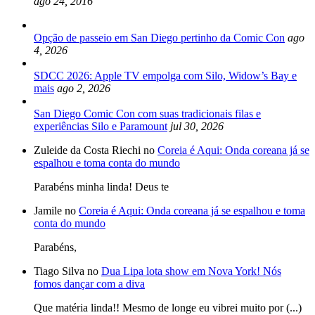
ago 24, 2016
Opção de passeio em San Diego pertinho da Comic Con
ago
4, 2026
SDCC 2026: Apple TV empolga com Silo, Widow’s Bay e
mais
ago 2, 2026
San Diego Comic Con com suas tradicionais filas e
experiências Silo e Paramount
jul 30, 2026
Zuleide da Costa Riechi no
Coreia é Aqui: Onda coreana já se
espalhou e toma conta do mundo
Parabéns minha linda! Deus te
Jamile no
Coreia é Aqui: Onda coreana já se espalhou e toma
conta do mundo
Parabéns,
Tiago Silva no
Dua Lipa lota show em Nova York! Nós
fomos dançar com a diva
Que matéria linda!! Mesmo de longe eu vibrei muito por (...)