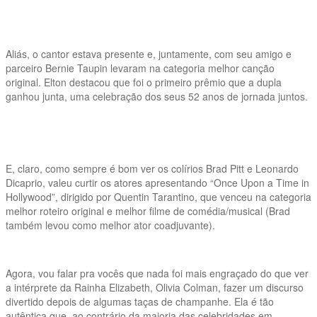
Aliás, o cantor estava presente e, juntamente, com seu amigo e
parceiro Bernie Taupin levaram na categoria melhor canção
original. Elton destacou que foi o primeiro prêmio que a dupla
ganhou junta, uma celebração dos seus 52 anos de jornada juntos.
E, claro, como sempre é bom ver os colírios Brad Pitt e Leonardo
Dicaprio, valeu curtir os atores apresentando “Once Upon a Time in
Hollywood”, dirigido por Quentin Tarantino, que venceu na categoria
melhor roteiro original e melhor filme de comédia/musical (Brad
também levou como melhor ator coadjuvante).
Agora, vou falar pra vocês que nada foi mais engraçado do que ver
a intérprete da Rainha Elizabeth, Olivia Colman, fazer um discurso
divertido depois de algumas taças de champanhe. Ela é tão
autêntica que, ao contrário da maioria das celebridades em