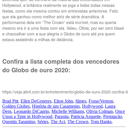
Hollywood, a britânica realmente se joga e bebe todas nessas
festas, como ela mesma contou em entrevistas anteriores. Feliz
que ela ganhou como melhor atriz de série dramática. A
performance dela em “The Crown” está incrível, mas eu queria
mesmo era ir a uma festa com ela. Valeu, Olivia, por ser zero blasé
e chacoalhar com a sua alegria o Globo de ouro até pra quem
estava assistindo a milhas de distância.
Confira a lista completa dos vencedores
do Globo de ouro 2020:
https://veja.abril.com.br/entretenimento/globo-de-ouro-2020-confira-l
Brad Pitt
,
Ellen DeGeneres
,
Elton John
,
filmes
,
Fosse/Vernon
,
Golden Globes
,
História de um Casamento
,
Hollywood
,
Laura
Dern
,
Leonardo DiCaprio
,
Michelle Williams
,
Olivia Colman
,
Once
Upon a Time in Hollywood
,
Parasita
,
Patricia Arquette
,
Premiação
,
Quentin Tarantino
,
Séries
,
The Act
,
The Crown
,
Tom Hanks
.