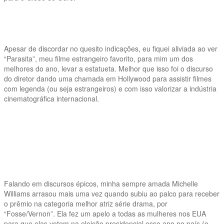
Apesar de discordar no quesito indicações, eu fiquei aliviada ao ver
“Parasita”, meu filme estrangeiro favorito, para mim um dos
melhores do ano, levar a estatueta. Melhor que isso foi o discurso
do diretor dando uma chamada em Hollywood para assistir filmes
com legenda (ou seja estrangeiros) e com isso valorizar a indústria
cinematográfica internacional.
Falando em discursos épicos, minha sempre amada Michelle
Williams arrasou mais uma vez quando subiu ao palco para receber
o prêmio na categoria melhor atriz série drama, por
“Fosse/Vernon”. Ela fez um apelo a todas as mulheres nos EUA
para que elas votem na eleição presidencial esse ano no país (o