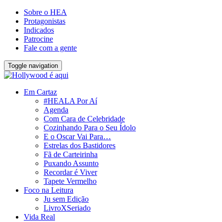
Sobre o HEA
Protagonistas
Indicados
Patrocine
Fale com a gente
Toggle navigation
Em Cartaz
#HEALA Por Aí
Agenda
Com Cara de Celebridade
Cozinhando Para o Seu Ídolo
E o Oscar Vai Para…
Estrelas dos Bastidores
Fã de Carteirinha
Puxando Assunto
Recordar é Viver
Tapete Vermelho
Foco na Leitura
Ju sem Edição
LivroXSeriado
Vida Real