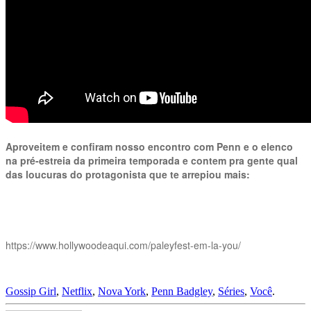
Aproveitem e confiram nosso encontro com Penn e o elenco
na pré-estreia da primeira temporada e contem pra gente qual
das loucuras do protagonista que te arrepiou mais:
https://www.hollywoodeaqui.com/paleyfest-em-la-you/
Gossip Girl
,
Netflix
,
Nova York
,
Penn Badgley
,
Séries
,
Você
.