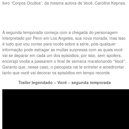
livro “Corpos Ocultos”, da mesma autora de Você, Caroline Kepnes.
A segunda temporada começa com a chegada do personagem
interpretado por Penn em Los Angeles, sua nova morada, mas isso
é tudo que vou contar para vocês sobre a série, pois qualquer
informação pode estragar as muitas surpresas com as quais você
vai se deparar em cada um dos episódios, por isso, sem spoilers,
encorajo vocês a passarem o final de semana maratonando “Você”.
Garanto que, nesse caso, o psicopata vai te entreter e amedrontar
tanto que você vai decorar os episódios em tempo recorde.
Trailer legendado – Você – segunda temporada