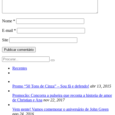
Nome
*
E-mail
*
Site
Search
for:
Recentes
Promo “50 Tons de Cinza” – Sou fã e defendo!
abr 13, 2015
Promoção: Concorra a pulseira que reconta a historia de amor
de Christian e Ana
nov 22, 2017
Vem gente! Vamos comemorar o aniversário de John Green
ago 24, 2016