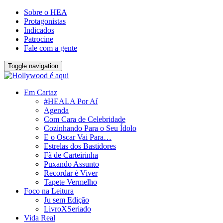
Sobre o HEA
Protagonistas
Indicados
Patrocine
Fale com a gente
Toggle navigation
Em Cartaz
#HEALA Por Aí
Agenda
Com Cara de Celebridade
Cozinhando Para o Seu Ídolo
E o Oscar Vai Para…
Estrelas dos Bastidores
Fã de Carteirinha
Puxando Assunto
Recordar é Viver
Tapete Vermelho
Foco na Leitura
Ju sem Edição
LivroXSeriado
Vida Real