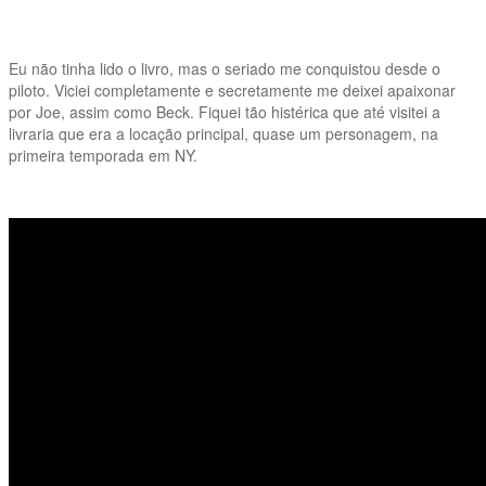
Eu não tinha lido o livro, mas o seriado me conquistou desde o
piloto. Viciei completamente e secretamente me deixei apaixonar
por Joe, assim como Beck. Fiquei tão histérica que até visitei a
livraria que era a locação principal, quase um personagem, na
primeira temporada em NY.