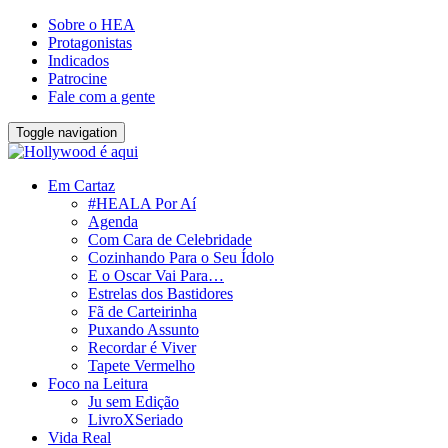
Sobre o HEA
Protagonistas
Indicados
Patrocine
Fale com a gente
Toggle navigation
Em Cartaz
#HEALA Por Aí
Agenda
Com Cara de Celebridade
Cozinhando Para o Seu Ídolo
E o Oscar Vai Para…
Estrelas dos Bastidores
Fã de Carteirinha
Puxando Assunto
Recordar é Viver
Tapete Vermelho
Foco na Leitura
Ju sem Edição
LivroXSeriado
Vida Real