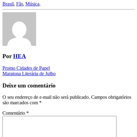
Brasil
,
Fãs
,
Música
.
Por
HEA
Navegação
Promo Cidades de Papel
Maratona Literária de Julho
da
Postagem
Deixe um comentário
O seu endereço de e-mail não será publicado.
Campos obrigatórios
são marcados com
*
Comentário
*