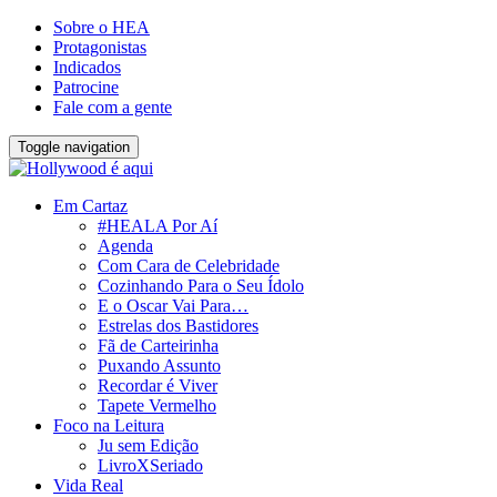
Sobre o HEA
Protagonistas
Indicados
Patrocine
Fale com a gente
Toggle navigation
Em Cartaz
#HEALA Por Aí
Agenda
Com Cara de Celebridade
Cozinhando Para o Seu Ídolo
E o Oscar Vai Para…
Estrelas dos Bastidores
Fã de Carteirinha
Puxando Assunto
Recordar é Viver
Tapete Vermelho
Foco na Leitura
Ju sem Edição
LivroXSeriado
Vida Real