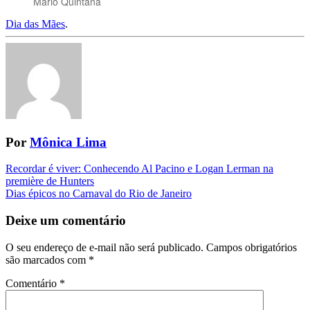
Mário Quintana
Dia das Mães
.
Por
Mônica Lima
Navegação
Recordar é viver: Conhecendo Al Pacino e Logan Lerman na
première de Hunters
da
Dias épicos no Carnaval do Rio de Janeiro
Postagem
Deixe um comentário
O seu endereço de e-mail não será publicado.
Campos obrigatórios
são marcados com
*
Comentário
*