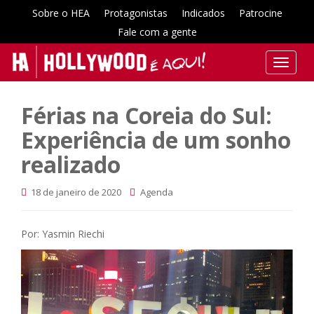
Sobre o HEA
Protagonistas
Indicados
Patrocine
Fale com a gente
T
o
g
Férias na Coreia do Sul:
g
l
Experiência de um sonho
e
realizado
n
a
18 de janeiro de 2020
Agenda
v
i
g
Por: Yasmin Riechi
a
t
i
o
n