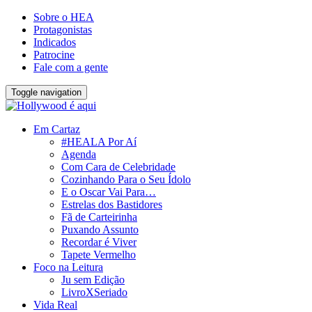
Sobre o HEA
Protagonistas
Indicados
Patrocine
Fale com a gente
Toggle navigation
Em Cartaz
#HEALA Por Aí
Agenda
Com Cara de Celebridade
Cozinhando Para o Seu Ídolo
E o Oscar Vai Para…
Estrelas dos Bastidores
Fã de Carteirinha
Puxando Assunto
Recordar é Viver
Tapete Vermelho
Foco na Leitura
Ju sem Edição
LivroXSeriado
Vida Real