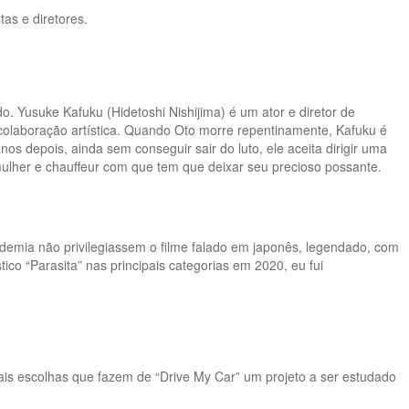
tas e diretores.
 Yusuke Kafuku (Hidetoshi Nishijima) é um ator e diretor de
 colaboração artística. Quando Oto morre repentinamente, Kafuku é
depois, ainda sem conseguir sair do luto, ele aceita dirigir uma
mulher e chauffeur com que tem que deixar seu precioso possante.
ademia não privilegiassem o filme falado em japonês, legendado, com
co “Parasita” nas principais categorias em 2020, eu fui
pais escolhas que fazem de “Drive My Car” um projeto a ser estudado