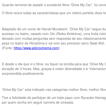
Quando terminei de assistir o excelente filme “Drive My Car”, fui cor
O filme reúne todas as características que um roteiro perfeito deve t
Adaptado de um conto de Haruki Murakami, “Drive My Car” segue duas
sucesso no teatro, casado com Oto (Reika Kirishima), uma linda rote
deixado com muitas perguntas sem respostas de seu relacionamento c
peça no teatro de Hiroshima e vai com seu precioso carro Saab 900. 
(Fonte:
https://www.adorocinema.com
)
E desde o dia que vi o filme, eu fiquei na torcida para que “Drive 
duração de 3 horas. Mas, graças à maior diversidade e à “internacio
surpreendida positivamente.
“Drive My Car” está indicado nas categorias melhor filme, melhor film
Tive a felicidade de participar de um bate-papo com Ryusuke Hamaguc
por quem sonha em seguir carreira de cineasta.