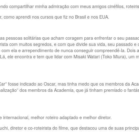
rendo compartilhar minha admiração com meus amigos cinéfilos, roteiris
er, como aprendi nos cursos que fiz no Brasil e nos EUA.
 pessoas solitárias que acham coragem para enfrentar o seu passado.
irista com muitos segredos, e com que divide sua vida, seu passado e
om ela e arrependimento de nunca conseguir compreendê-la. Dois anos 
Lá, ele encontra e tem que lidar com Misaki Watari (Toko Miura), um 
My Car” fosse indicado ao Oscar, mas tinha medo que os membros da Ac
nalização” dos membros da Academia, que já tinham premiado o fantásti
e internacional, melhor roteiro adaptado e melhor diretor.
hi, diretor e co-roteirista do filme, que destacou uma de suas princi