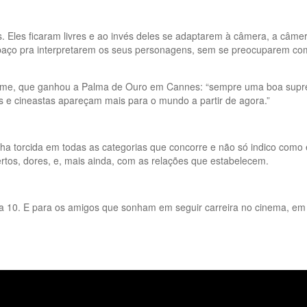
s. Eles ficaram livres e ao invés deles se adaptarem à câmera, a câm
aço pra interpretarem os seus personagens, sem se preocuparem com o
filme, que ganhou a Palma de Ouro em Cannes: “sempre uma boa supre
es e cineastas apareçam mais para o mundo a partir de agora.”
minha torcida em todas as categorias que concorre e não só indico c
rtos, dores, e, mais ainda, com as relações que estabelecem.
 nota 10. E para os amigos que sonham em seguir carreira no cinema, e