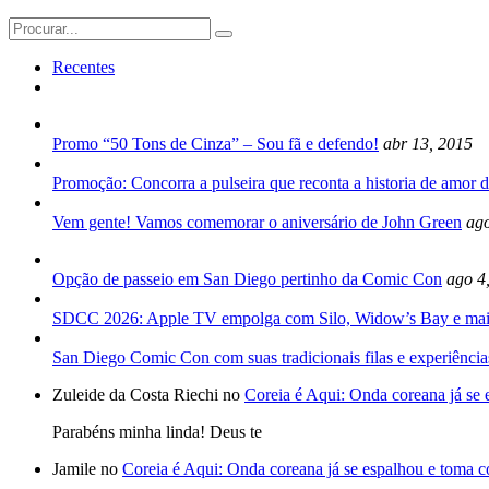
Search
for:
Recentes
Promo “50 Tons de Cinza” – Sou fã e defendo!
abr 13, 2015
Promoção: Concorra a pulseira que reconta a historia de amor d
Vem gente! Vamos comemorar o aniversário de John Green
ago
Opção de passeio em San Diego pertinho da Comic Con
ago 4
SDCC 2026: Apple TV empolga com Silo, Widow’s Bay e mai
San Diego Comic Con com suas tradicionais filas e experiência
Zuleide da Costa Riechi no
Coreia é Aqui: Onda coreana já se
Parabéns minha linda! Deus te
Jamile no
Coreia é Aqui: Onda coreana já se espalhou e toma 