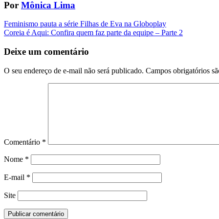
Por
Mônica Lima
Navegação
Feminismo pauta a série Filhas de Eva na Globoplay
Coreia é Aqui: Confira quem faz parte da equipe – Parte 2
da
Postagem
Deixe um comentário
O seu endereço de e-mail não será publicado.
Campos obrigatórios s
Comentário
*
Nome
*
E-mail
*
Site