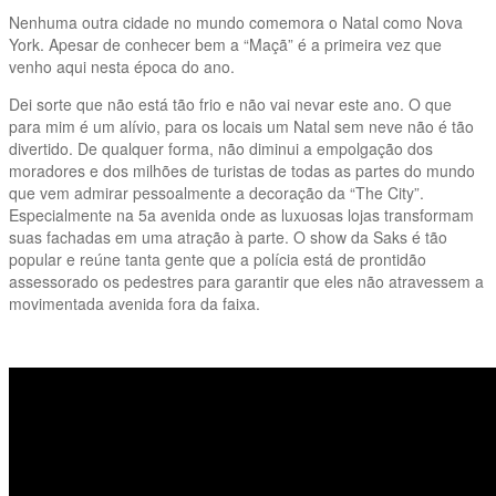
Nenhuma outra cidade no mundo comemora o Natal como Nova
York. Apesar de conhecer bem a “Maçã” é a primeira vez que
venho aqui nesta época do ano.
Dei sorte que não está tão frio e não vai nevar este ano. O que
para mim é um alívio, para os locais um Natal sem neve não é tão
divertido. De qualquer forma, não diminui a empolgação dos
moradores e dos milhões de turistas de todas as partes do mundo
que vem admirar pessoalmente a decoração da “The City”.
Especialmente na 5a avenida onde as luxuosas lojas transformam
suas fachadas em uma atração à parte. O show da Saks é tão
popular e reúne tanta gente que a polícia está de prontidão
assessorado os pedestres para garantir que eles não atravessem a
movimentada avenida fora da faixa.