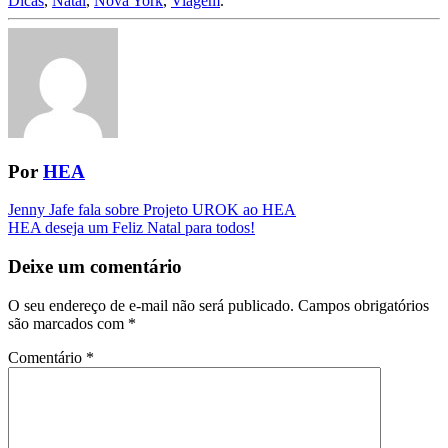
Dicas
,
Natal
,
Nova York
,
Viagem
.
Por
HEA
Navegação
Jenny Jafe fala sobre Projeto UROK ao HEA
HEA deseja um Feliz Natal para todos!
da
Postagem
Deixe um comentário
O seu endereço de e-mail não será publicado.
Campos obrigatórios
são marcados com
*
Comentário
*