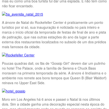
mas eu como uma boa turista fui dar uma espiada. E não tem como
não ficar encantado.
A árvore de Natal do Rockefeller Center é praticamente um ponto
turístico por si só, sua inauguração é noticiada no país inteiro e
marca o início oficial da temporada de festas de final de ano e pista
de patinação, que nas outras estações do ano da lugar a parte
externa dos restaurantes localizados no subsolo de um dos prédios
mais famosos da cidade.
Poucas quadras dali, os fãs de “Gossip Girl” devem dar um pulinho
no hotel The Palace, onde a família de Serena e Chuck Bass
moravam na primeira temporada da série. A árvore é lindíssima e o
ambiente nos remete aos bons tempos que Queen B (Blair Waldorf)
reinava no Upper East Side.
Moro em Los Angeles há 6 anos e passei o Natal lá nos últimos
dois. Sim a cidade ganha uma decoração especial nesta época do
ano, mas absolutamente nada no mundo se compara ao espírito de