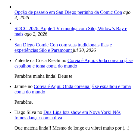
Opção de passeio em San Diego pertinho da Comic Con
ago
4, 2026
SDCC 2026: Apple TV empolga com Silo, Widow’s Bay e
mais
ago 2, 2026
San Diego Comic Con com suas tradicionais filas e
experiências Silo e Paramount
jul 30, 2026
Zuleide da Costa Riechi no
Coreia é Aqui: Onda coreana já se
espalhou e toma conta do mundo
Parabéns minha linda! Deus te
Jamile no
Coreia é Aqui: Onda coreana já se espalhou e toma
conta do mundo
Parabéns,
Tiago Silva no
Dua Lipa lota show em Nova York! Nós
fomos dançar com a diva
Que matéria linda!! Mesmo de longe eu vibrei muito por (...)