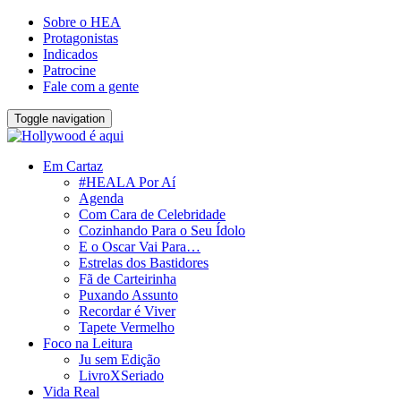
Sobre o HEA
Protagonistas
Indicados
Patrocine
Fale com a gente
Toggle navigation
Em Cartaz
#HEALA Por Aí
Agenda
Com Cara de Celebridade
Cozinhando Para o Seu Ídolo
E o Oscar Vai Para…
Estrelas dos Bastidores
Fã de Carteirinha
Puxando Assunto
Recordar é Viver
Tapete Vermelho
Foco na Leitura
Ju sem Edição
LivroXSeriado
Vida Real