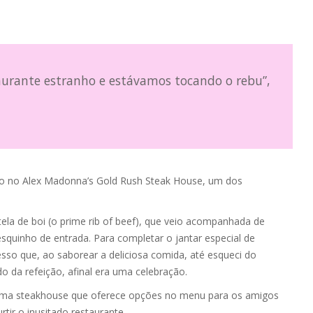
rante estranho e estávamos tocando o rebu”,
ndo no Alex Madonna’s Gold Rush Steak House, um dos
tela de boi (o prime rib of beef), que veio acompanhada de
squinho de entrada. Para completar o jantar especial de
esso que, ao saborear a deliciosa comida, até esqueci do
o da refeição, afinal era uma celebração.
é uma steakhouse que oferece opções no menu para os amigos
tir o inusitado restaurante.