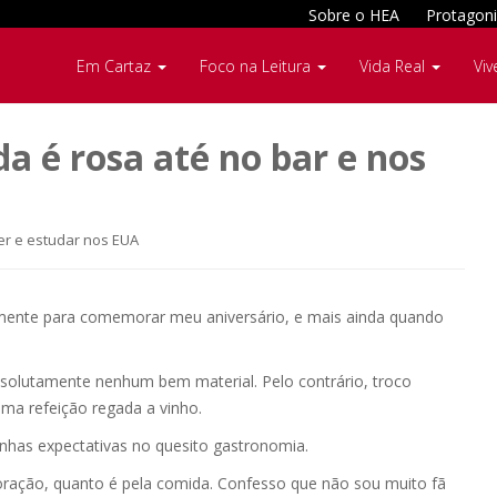
Sobre o HEA
Protagoni
Em Cartaz
Foco na Leitura
Vida Real
Viv
a é rosa até no bar e nos
er e estudar nos EUA
lmente para comemorar meu aniversário, e mais ainda quando
solutamente nenhum bem material. Pelo contrário, troco
uma refeição regada a vinho.
inhas expectativas no quesito gastronomia.
coração, quanto é pela comida. Confesso que não sou muito fã