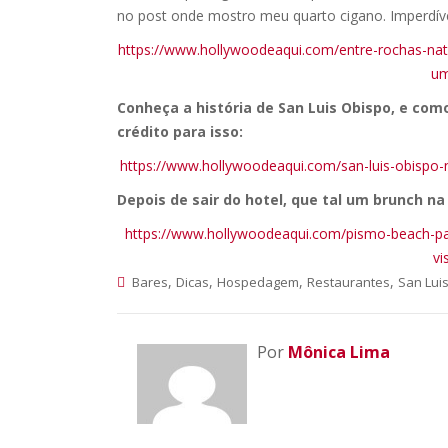
no post onde mostro meu quarto cigano. Imperdíve
https://www.hollywoodeaqui.com/entre-rochas-na
um
Conheça a história de San Luis Obispo, e co
crédito para isso:
https://www.hollywoodeaqui.com/san-luis-obispo-n
Depois de sair do hotel, que tal um brunch na
https://www.hollywoodeaqui.com/pismo-beach-par
vi
,
,
,
,
Bares
Dicas
Hospedagem
Restaurantes
San Lui
Por
Mônica Lima