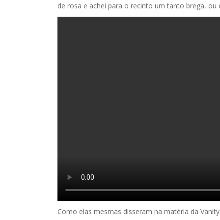
de rosa e achei para o recinto um tanto brega, ou 
Como elas mesmas disseram na matéria da Vanity F