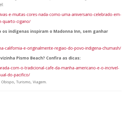
l:
tivas-e-muitas-cores-nada-como-uma-aniversario-celebrado-em-
-quarto-cigano/
mo os indígenas inspiram o Madonna Inn, sem ganhar
a-california-e-originalmente-regiao-do-povo-indigena-chumash/
 vizinha Pismo Beach? Confira as dicas:
ada-com-o-tradicional-cafe-da-manha-americano-e-o-incrivel-
sual-do-pacifico/
,
,
.
s Obispo
Turismo
Viagem