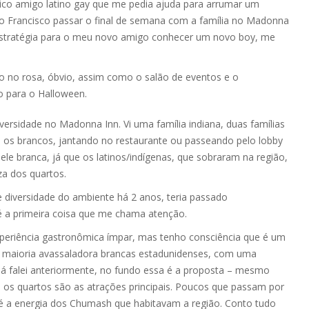
ico amigo latino gay que me pedia ajuda para arrumar um
ão Francisco passar o final de semana com a família no Madonna
ma estratégia para o meu novo amigo conhecer um novo boy, me
co no rosa, óbvio, assim como o salão de eventos e o
o para o Halloween.
ersidade no Madonna Inn. Vi uma família indiana, duas famílias
 os brancos, jantando no restaurante ou passeando pelo lobby
e branca, já que os latinos/indígenas, que sobraram na região,
za dos quartos.
de diversidade do ambiente há 2 anos, teria passado
 a primeira coisa que me chama atenção.
experiência gastronômica ímpar, mas tenho consciência que é um
a maioria avassaladora brancas estadunidenses, com uma
 já falei anteriormente, no fundo essa é a proposta – mesmo
 os quartos são as atrações principais. Poucos que passam por
 a energia dos Chumash que habitavam a região. Conto tudo