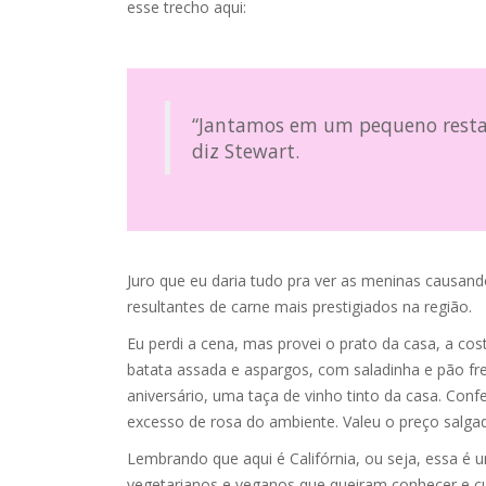
esse trecho aqui:
vvvvv
“Jantamos em um pequeno restau
vvvvv
diz Stewart.
vvvvv
Juro que eu daria tudo pra ver as meninas causa
resultantes de carne mais prestigiados na região.
Eu perdi a cena, mas provei o prato da casa, a cos
batata assada e aspargos, com saladinha e pão fre
aniversário, uma taça de vinho tinto da casa. Conf
excesso de rosa do ambiente. Valeu o preço salgad
Lembrando que aqui é Califórnia, ou seja, essa 
vegetarianos e veganos que queiram conhecer e cur