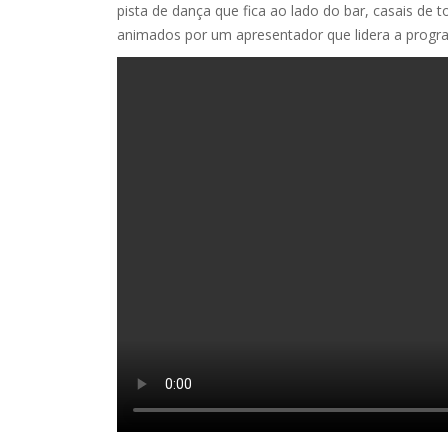
pista de dança que fica ao lado do bar, casais de
animados por um apresentador que lidera a progra