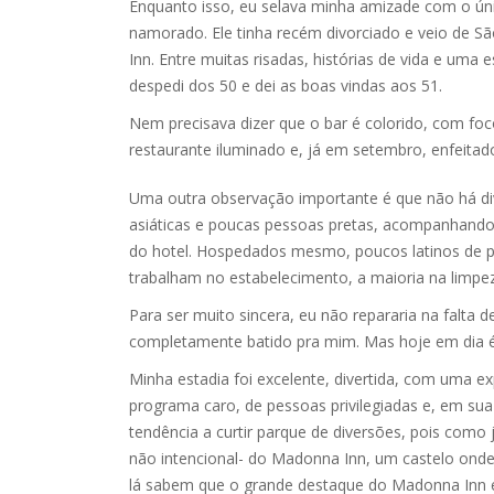
Enquanto isso, eu selava minha amizade com o ún
namorado. Ele tinha recém divorciado e veio de S
Inn. Entre muitas risadas, histórias de vida e u
despedi dos 50 e dei as boas vindas aos 51.
Nem precisava dizer que o bar é colorido, com fo
restaurante iluminado e, já em setembro, enfeitad
Uma outra observação importante é que não há div
asiáticas e poucas pessoas pretas, acompanhando
do hotel. Hospedados mesmo, poucos latinos de pel
trabalham no estabelecimento, a maioria na limpe
Para ser muito sincera, eu não repararia na falta 
completamente batido pra mim. Mas hoje em dia é
Minha estadia foi excelente, divertida, com uma 
programa caro, de pessoas privilegiadas e, em su
tendência a curtir parque de diversões, pois como
não intencional- do Madonna Inn, um castelo onde
lá sabem que o grande destaque do Madonna Inn é