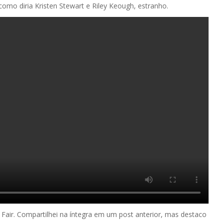
como diria Kristen Stewart e Riley Keough, estranho.
air. Compartilhei na íntegra em um post anterior, mas destaco