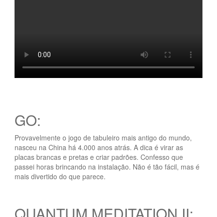
GO:
Provavelmente o jogo de tabuleiro mais antigo do mundo,
nasceu na China há 4.000 anos atrás. A dica é virar as
placas brancas e pretas e criar padrões. Confesso que
passei horas brincando na instalação. Não é tão fácil, mas é
mais divertido do que parece.
QUANTUM MEDITATION II: