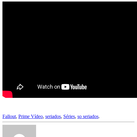
Fallout
,
Prime Vídeo
,
seriados
,
Séries
,
so seriados
.