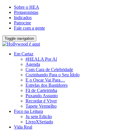
Sobre o HEA
Protagonistas
Indicados
Patrocine
Fale com a gente
Toggle navigation
Em Cartaz
#HEALA Por Aí
Agenda
Com Cara de Celebridade
Cozinhando Para o Seu Ídolo
E o Oscar Vai Para…
Estrelas dos Bastidores
Fã de Carteirinha
Puxando Assunto
Recordar é Viver
Tapete Vermelho
Foco na Leitura
Ju sem Edição
LivroXSeriado
Vida Real