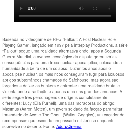
Baseada no videogame de RPG “Fallout: A Post Nuclear Role
Playing Game”, lançado em 1997 pela Interplay Productions, a série
“Fallout” segue uma realidade alternativa onde, após a Segunda
Guerra Mundial, o avanço tecnológico da disputa gerou sérias
consequências para uma troca nuclear apocalíptica, colocando a
humanidade à beira de um colapso. Duzentos anos após o
apocalipse nuclear, os mais ricos conseguiram fugir para luxuosos
abrigos subterrâneos chamados de Safehouse, mas agora são
forçados a deixar os bunkers e enfrentar uma realidade brutal e
violenta onde a radiação é apenas uma das grandes ameaças. A
série segue três personagens de origens completamente
diferentes: Lucy (Ella Purnell), uma das moradoras do abrigo;
Maximus (Aaron Moten), um jovem soldado da facção paramilitar
Irmandade de Aço; e The Ghoul (Walton Goggins), um caçador de
recompensas que esconde um passado misterioso enquanto
sobrevive no deserto. Fonte:
AdoroCinema