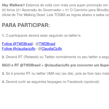
Hey Walkers!!
Estamos de volta com mais uma super promoção em
02 livros (01 Ascensão do Governador + 01 O Caminho para Woodbury
oficial de The Walking Dead. Leia TODAS as regras abaixo e saiba co
PARA PARTICIPAR:
1.
O participante deverá estar seguindo os twitter’s:
Follow @TWDBrasil
– @
TWDBrasil
Follow @claudiaciuffo
– @
ClaudiaCiuffo
2.
Deverá RT (Retweet) ou Twittar normalmente no seu twitter a segui
SIGO e RT @TWDBrasil + @claudiaciuffo pra concorrer um Super 
3.
Só é preciso RT ou twittar UMA vez (ao dia), pois se fizer isso m
4.
Deverá curtir as seguintes fanpages no Facebook (opcional):