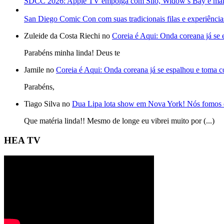
SDCC 2026: Apple TV empolga com Silo, Widow’s Bay e mai
San Diego Comic Con com suas tradicionais filas e experiência
Zuleide da Costa Riechi no
Coreia é Aqui: Onda coreana já se
Parabéns minha linda! Deus te
Jamile no
Coreia é Aqui: Onda coreana já se espalhou e toma 
Parabéns,
Tiago Silva no
Dua Lipa lota show em Nova York! Nós fomos 
Que matéria linda!! Mesmo de longe eu vibrei muito por (...)
HEA TV