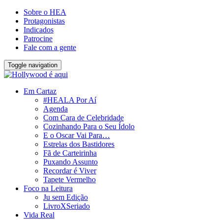
Sobre o HEA
Protagonistas
Indicados
Patrocine
Fale com a gente
Toggle navigation
Em Cartaz
#HEALA Por Aí
Agenda
Com Cara de Celebridade
Cozinhando Para o Seu Ídolo
E o Oscar Vai Para…
Estrelas dos Bastidores
Fã de Carteirinha
Puxando Assunto
Recordar é Viver
Tapete Vermelho
Foco na Leitura
Ju sem Edição
LivroXSeriado
Vida Real