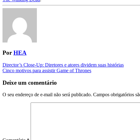
Por
HEA
Navegação
Director’s Close-Up: Diretores e atores dividem suas histórias
Cinco motivos para assistir Game of Thrones
da
Postagem
Deixe um comentário
O seu endereço de e-mail não será publicado.
Campos obrigatórios s