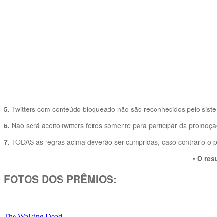
5.
Twitters com conteúdo bloqueado não são reconhecidos pelo sist
6.
Não será aceito twitters feitos somente para participar da promoçã
7.
TODAS as regras acima deverão ser cumpridas, caso contrário o par
•
O res
FOTOS DOS PRÊMIOS:
The Walking Dead
.