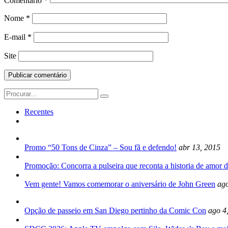
Comentário
*
Nome
*
E-mail
*
Site
Search
for:
Recentes
Promo “50 Tons de Cinza” – Sou fã e defendo!
abr 13, 2015
Promoção: Concorra a pulseira que reconta a historia de amor d
Vem gente! Vamos comemorar o aniversário de John Green
ago
Opção de passeio em San Diego pertinho da Comic Con
ago 4