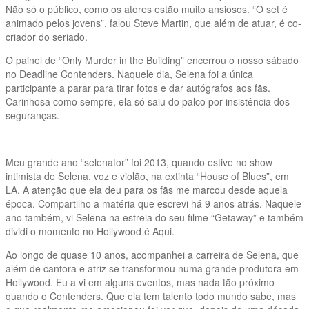
Não só o público, como os atores estão muito ansiosos. “O set é
animado pelos jovens”, falou Steve Martin, que além de atuar, é co-
criador do seriado.
O painel de “Only Murder in the Building” encerrou o nosso sábado
no Deadline Contenders. Naquele dia, Selena foi a única
participante a parar para tirar fotos e dar autógrafos aos fãs.
Carinhosa como sempre, ela só saiu do palco por insistência dos
seguranças.
Meu grande ano “selenator” foi 2013, quando estive no show
intimista de Selena, voz e violão, na extinta “House of Blues”, em
LA. A atenção que ela deu para os fãs me marcou desde aquela
época. Compartilho a matéria que escrevi há 9 anos atrás. Naquele
ano também, vi Selena na estreia do seu filme “Getaway” e também
dividi o momento no Hollywood é Aqui.
Ao longo de quase 10 anos, acompanhei a carreira de Selena, que
além de cantora e atriz se transformou numa grande produtora em
Hollywood. Eu a vi em alguns eventos, mas nada tão próximo
quando o Contenders. Que ela tem talento todo mundo sabe, mas