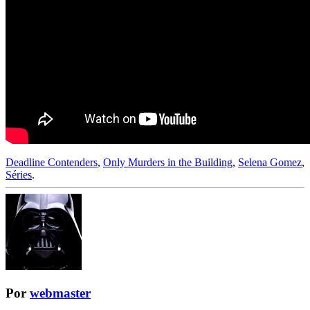
Deadline Contenders
,
Only Murders in the Building
,
Selena Gomez
,
Séries
.
Por
webmaster