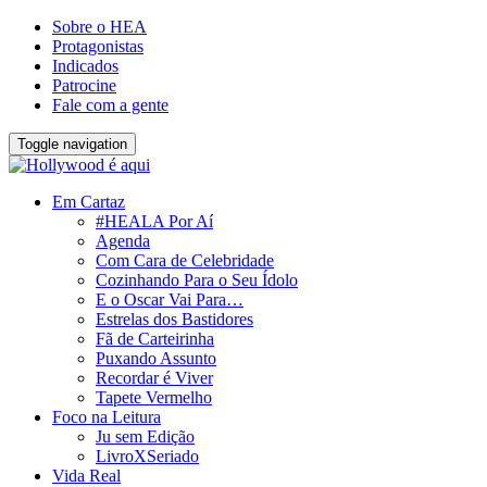
Sobre o HEA
Protagonistas
Indicados
Patrocine
Fale com a gente
Toggle navigation
Em Cartaz
#HEALA Por Aí
Agenda
Com Cara de Celebridade
Cozinhando Para o Seu Ídolo
E o Oscar Vai Para…
Estrelas dos Bastidores
Fã de Carteirinha
Puxando Assunto
Recordar é Viver
Tapete Vermelho
Foco na Leitura
Ju sem Edição
LivroXSeriado
Vida Real