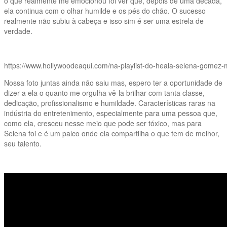
o que realmente me emocionou foi ver que, depois de uma década,
ela continua com o olhar humilde e os pés do chão. O sucesso
realmente não subiu à cabeça e isso sim é ser uma estrela de
verdade.
https://www.hollywoodeaqui.com/na-playlist-do-heala-selena-gomez-
Nossa foto juntas ainda não saiu mas, espero ter a oportunidade de
dizer a ela o quanto me orgulha vê-la brilhar com tanta classe,
dedicação, profissionalismo e humildade. Características raras na
indústria do entretenimento, especialmente para uma pessoa que,
como ela, cresceu nesse meio que pode ser tóxico, mas para
Selena foi e é um palco onde ela compartilha o que tem de melhor,
seu talento.