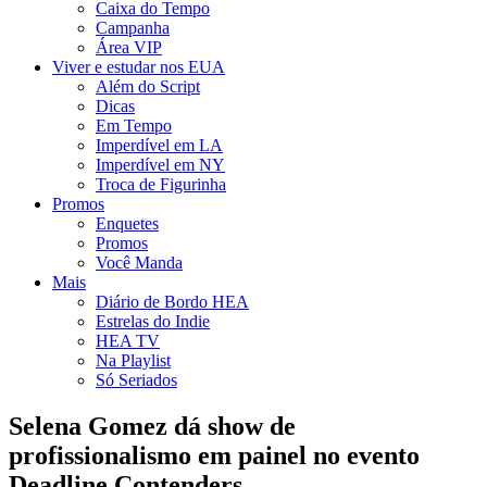
Caixa do Tempo
Campanha
Área VIP
Viver e estudar nos EUA
Além do Script
Dicas
Em Tempo
Imperdível em LA
Imperdível em NY
Troca de Figurinha
Promos
Enquetes
Promos
Você Manda
Mais
Diário de Bordo HEA
Estrelas do Indie
HEA TV
Na Playlist
Só Seriados
Selena Gomez dá show de
profissionalismo em painel no evento
Deadline Contenders