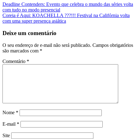
Navegação
Deadline Contenders: Evento que celebra o mundo das séries volta
com tudo no modo presencial
da
Coreia é Aqui: KOACHELLA ???!!! Festival na Califórnia volta
Postagem
com uma super presença asiática
Deixe um comentário
O seu endereço de e-mail não será publicado.
Campos obrigatórios
são marcados com
*
Comentário
*
Nome
*
E-mail
*
Site