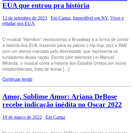
EUA que entrou pra história
12 de setembro de 2023
Em Cartaz
,
Imperdível em NY
,
Viver e
estudar nos EUA
O musical “Hamilton” revolucionou a Broadway e a forma de contar
a história dos EUA, trazendo para os palcos o hip-hop, jazz e R&B
com um elenco marcado pela diversidade, que representa os
fundadores dessa nação. Escrito pelo talentoso Lin-Manuel
Miranda, o musical conta a história dos Estados Unidos por vozes
estadunidenses, trata de temas […]
Continuar lendo
Amor, Sublime Amor: Ariana DeBose
recebe indicação inédita no Oscar 2022
19 de março de 2022
Em Cartaz
Numa tarde de domingo, Ariana DeBose entra falante e sorridente