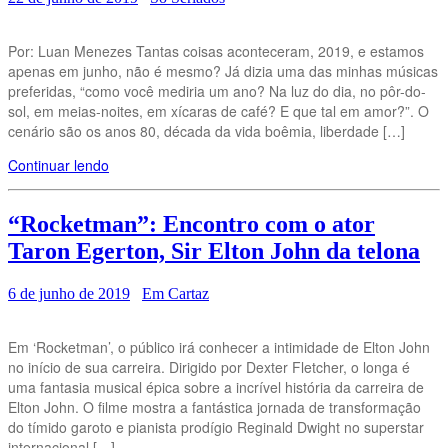
Por: Luan Menezes Tantas coisas aconteceram, 2019, e estamos
apenas em junho, não é mesmo? Já dizia uma das minhas músicas
preferidas, “como você mediria um ano? Na luz do dia, no pôr-do-
sol, em meias-noites, em xícaras de café? E que tal em amor?”. O
cenário são os anos 80, década da vida boêmia, liberdade […]
Continuar lendo
“Rocketman”: Encontro com o ator
Taron Egerton, Sir Elton John da telona
6 de junho de 2019
Em Cartaz
Em ‘Rocketman’, o público irá conhecer a intimidade de Elton John
no início de sua carreira. Dirigido por Dexter Fletcher, o longa é
uma fantasia musical épica sobre a incrível história da carreira de
Elton John. O filme mostra a fantástica jornada de transformação
do tímido garoto e pianista prodígio Reginald Dwight no superstar
internacional […]