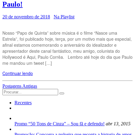
Paulo!
20 de novembro de 2018
Na Playlist
Nosso “Papo de Quinta” sobre música é o filme “Nasce uma
Estrela”, foi publicado hoje, terça, por um motivo mais que especial,
afinal estamos comemorando o aniversário do idealizador e
apresentador deste canal fantástico, meu amigo, colunista do
Hollywood é Aqui, Paulo Corrêa. Lembro até hoje do dia que Paulo
me mandou um tweet […]
Continuar lendo
Navegação
Postagens Antigas
Search
das
for:
Postagens
Recentes
Promo “50 Tons de Cinza” – Sou fã e defendo!
abr 13, 2015
Promoção: Concorra a pulseira que reconta a historia de amor