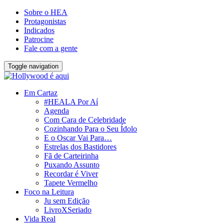
Sobre o HEA
Protagonistas
Indicados
Patrocine
Fale com a gente
Toggle navigation
Em Cartaz
#HEALA Por Aí
Agenda
Com Cara de Celebridade
Cozinhando Para o Seu Ídolo
E o Oscar Vai Para…
Estrelas dos Bastidores
Fã de Carteirinha
Puxando Assunto
Recordar é Viver
Tapete Vermelho
Foco na Leitura
Ju sem Edição
LivroXSeriado
Vida Real