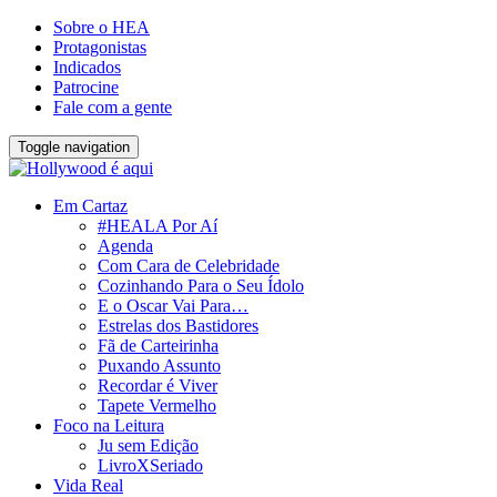
Sobre o HEA
Protagonistas
Indicados
Patrocine
Fale com a gente
Toggle navigation
Em Cartaz
#HEALA Por Aí
Agenda
Com Cara de Celebridade
Cozinhando Para o Seu Ídolo
E o Oscar Vai Para…
Estrelas dos Bastidores
Fã de Carteirinha
Puxando Assunto
Recordar é Viver
Tapete Vermelho
Foco na Leitura
Ju sem Edição
LivroXSeriado
Vida Real