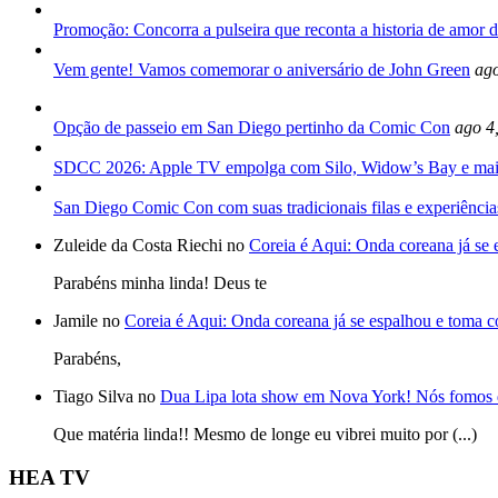
Promoção: Concorra a pulseira que reconta a historia de amor d
Vem gente! Vamos comemorar o aniversário de John Green
ago
Opção de passeio em San Diego pertinho da Comic Con
ago 4
SDCC 2026: Apple TV empolga com Silo, Widow’s Bay e mai
San Diego Comic Con com suas tradicionais filas e experiência
Zuleide da Costa Riechi no
Coreia é Aqui: Onda coreana já se
Parabéns minha linda! Deus te
Jamile no
Coreia é Aqui: Onda coreana já se espalhou e toma 
Parabéns,
Tiago Silva no
Dua Lipa lota show em Nova York! Nós fomos 
Que matéria linda!! Mesmo de longe eu vibrei muito por (...)
HEA TV