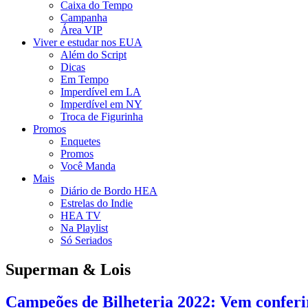
Caixa do Tempo
Campanha
Área VIP
Viver e estudar nos EUA
Além do Script
Dicas
Em Tempo
Imperdível em LA
Imperdível em NY
Troca de Figurinha
Promos
Enquetes
Promos
Você Manda
Mais
Diário de Bordo HEA
Estrelas do Indie
HEA TV
Na Playlist
Só Seriados
Superman & Lois
Campeões de Bilheteria 2022: Vem conferir