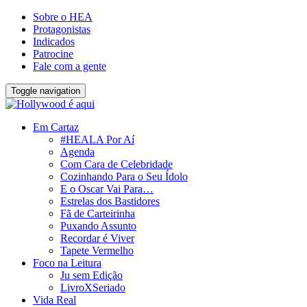
Sobre o HEA
Protagonistas
Indicados
Patrocine
Fale com a gente
Toggle navigation
Em Cartaz
#HEALA Por Aí
Agenda
Com Cara de Celebridade
Cozinhando Para o Seu Ídolo
E o Oscar Vai Para…
Estrelas dos Bastidores
Fã de Carteirinha
Puxando Assunto
Recordar é Viver
Tapete Vermelho
Foco na Leitura
Ju sem Edição
LivroXSeriado
Vida Real