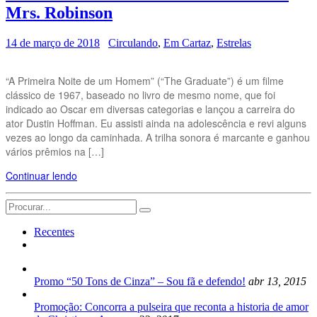
Mrs. Robinson
14 de março de 2018
Circulando
,
Em Cartaz
,
Estrelas
“A Primeira Noite de um Homem” (“The Graduate”) é um filme
clássico de 1967, baseado no livro de mesmo nome, que foi
indicado ao Oscar em diversas categorias e lançou a carreira do
ator Dustin Hoffman. Eu assisti ainda na adolescência e revi alguns
vezes ao longo da caminhada. A trilha sonora é marcante e ganhou
vários prêmios na […]
Continuar lendo
Search
for:
Recentes
Promo “50 Tons de Cinza” – Sou fã e defendo!
abr 13, 2015
Promoção: Concorra a pulseira que reconta a historia de amor