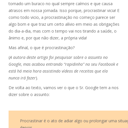
tornado um buraco no qual sempre caímos e que causa
atrasos em nossa jornada. Isso porque, procrastinar vicia! E
como todo vicio, a procrastinação no começo parece ser
algo bom e que traz um certo alívio em meio as obrigações
do dia-a-dia, mas com o tempo vai nos tirando a saúde, o
ânimo e, por que não dizer, a própria vida!
Mas afinal, o que é procrastinação?
(
A autora deste artigo foi pesquisar sobre o assunto no
Google, mas acabou entrando “rapidinho” no seu Facebook e
está há meia hora assistindo vídeos de receitas que ela
nunca irá fazer
).
De volta ao texto, vamos ver o que o Sr. Google tem a nos
dizer sobre o assunto:
vvvvv
Procrastinar é o ato de adiar algo ou prolongar uma situa
depois.