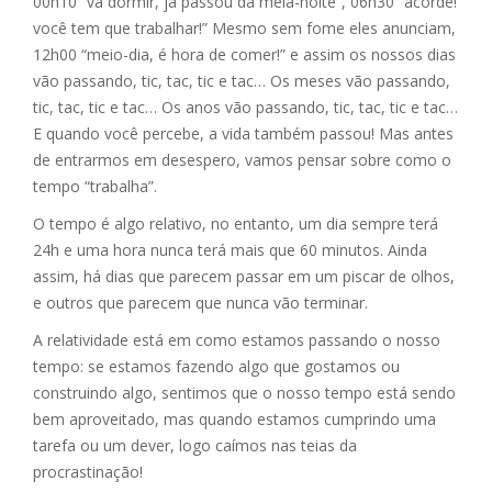
00h10 “vá dormir, já passou da meia-noite”, 06h30 “acorde!
você tem que trabalhar!” Mesmo sem fome eles anunciam,
12h00 “meio-dia, é hora de comer!” e assim os nossos dias
vão passando, tic, tac, tic e tac… Os meses vão passando,
tic, tac, tic e tac… Os anos vão passando, tic, tac, tic e tac…
E quando você percebe, a vida também passou! Mas antes
de entrarmos em desespero, vamos pensar sobre como o
tempo “trabalha”.
O tempo é algo relativo, no entanto, um dia sempre terá
24h e uma hora nunca terá mais que 60 minutos. Ainda
assim, há dias que parecem passar em um piscar de olhos,
e outros que parecem que nunca vão terminar.
A relatividade está em como estamos passando o nosso
tempo: se estamos fazendo algo que gostamos ou
construindo algo, sentimos que o nosso tempo está sendo
bem aproveitado, mas quando estamos cumprindo uma
tarefa ou um dever, logo caímos nas teias da
procrastinação!