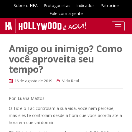
Sobre o HEA
Protagonistas
Indicados
Patrocine
Fale com a gente
T
o
g
Amigo ou inimigo? Como
g
l
você aproveita seu
e
tempo?
n
a
16 de agosto de 2019
Vida Real
v
i
g
Por: Luana Mattos
a
O Tic e o Tac controlam a sua vida, você nem percebe,
t
mas eles te controlam desde a hora que você acorda até a
i
o
hora em que vai dormir.
n