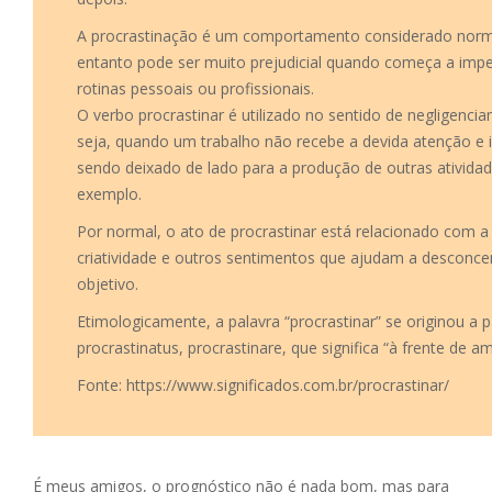
A procrastinação é um comportamento considerado norm
entanto pode ser muito prejudicial quando começa a imp
rotinas pessoais ou profissionais.
O verbo procrastinar é utilizado no sentido de negligenci
seja, quando um trabalho não recebe a devida atenção e 
sendo deixado de lado para a produção de outras ativida
vvvvv
exemplo.
Por normal, o ato de procrastinar está relacionado com a 
criatividade e outros sentimentos que ajudam a desconce
objetivo.
Etimologicamente, a palavra “procrastinar” se originou a pa
procrastinatus, procrastinare, que significa “à frente de am
Fonte: https://www.significados.com.br/procrastinar/
vvvvv
É meus amigos, o prognóstico não é nada bom, mas para