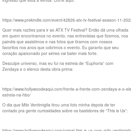
https://www.prekindle.com/event/42826-atx-tv-festival-season-11-202
Quer mais razões para ir ao ATX TV Festival? Então dá uma olhada
em quem encontramos no evento, nas entrevistas que fizemos, nos
painéis que assistimos e nas fotos que tiramos com nossos
favoritos nos anos que cobrimos o evento. Eu garanto que seu
coração apaixonado por séries vai bater mais forte.
Desculpe universo, mas eu fui na estreia de “Euphoria” com
Zendaya e o elenco desta obra-prima:
https://www.hollywoodeaqui.com/frente-a-frente-com-zendaya-e-o-el
estreia-na-hbo/
O dia que Milo Ventimiglia tirou uma foto minha depois de ter
contado pra gente curiosidades sobre os bastidores de “This is Us”:
https://www.hollywoodeaqui.com/painel-this-is-us-com-milo-ventimiglia