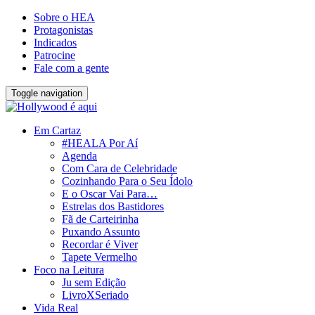
Sobre o HEA
Protagonistas
Indicados
Patrocine
Fale com a gente
Toggle navigation
Em Cartaz
#HEALA Por Aí
Agenda
Com Cara de Celebridade
Cozinhando Para o Seu Ídolo
E o Oscar Vai Para…
Estrelas dos Bastidores
Fã de Carteirinha
Puxando Assunto
Recordar é Viver
Tapete Vermelho
Foco na Leitura
Ju sem Edição
LivroXSeriado
Vida Real