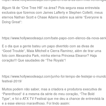
Algum fã de “One Tree Hill” na área? Pois segura essa entrevista
exclusiva que fizemos com James Lafferty e Stephen Colletti, meus
eternos Nathan Scott e Chase Adams sobre sua série “Everyone is
Doing Great”:
https://www.hollywoodeaqui.com/bate-papo-com-elenco-da-nova-serie
E o dia que a gente bateu um papo divertido com as divas de
“Good Trouble”, Maia Mitchell e Cierra Ramirez, além de tirar uma
foto com Alexandra Park, minha eterna Princesa Eleanor? Haja
coração!!! Que saudades de “The Royals”!
https://www.hollywoodeaqui.com/junho-foi-tempo-de-festejar-o-mundo
festival-2019/
Muitos podem não saber, mas a criadora e produtora executiva de
“Parenthood” é a mesma da série do meu coração, “The Bold
Type”, e foi o ATX TV Festival que me deu a chance de entrevistá-la
e a esse elenco maravilhoso. Foi lindo assim: