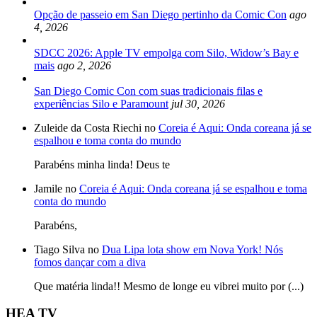
Opção de passeio em San Diego pertinho da Comic Con
ago
4, 2026
SDCC 2026: Apple TV empolga com Silo, Widow’s Bay e
mais
ago 2, 2026
San Diego Comic Con com suas tradicionais filas e
experiências Silo e Paramount
jul 30, 2026
Zuleide da Costa Riechi no
Coreia é Aqui: Onda coreana já se
espalhou e toma conta do mundo
Parabéns minha linda! Deus te
Jamile no
Coreia é Aqui: Onda coreana já se espalhou e toma
conta do mundo
Parabéns,
Tiago Silva no
Dua Lipa lota show em Nova York! Nós
fomos dançar com a diva
Que matéria linda!! Mesmo de longe eu vibrei muito por (...)
HEA TV