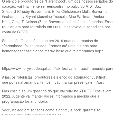
O elenco e produtores de “Parenthood”, um dos nossos seriados do
coração, vai finalmente se reencontrar no palco do ATX. Dax
Shepard (Crosby Braverman), Erika Christensen (Julia Braverman-
Graham), Joy Bryant (Jasmine Trussell), Mae Whitman (Amber
Holt), Craig T. Nelson (Zeek Braverman) já estão confirmados. Essa
reunion era para ter rolado em 2020, mas teve que ser adiada por
conta do COVID.
Somos tão fãs da série, que em 2019 quando a reunion de
“Parenthood” foi anunciada, fizemos até uma matéria para
homenagear esse elenco maravilhoso que relembramos hoje:
https://www.hollywoodeaqui.com/atx-festival-em-austin-anuncia-pare
Aliás, os roteiristas, produtores e elenco do aclamado “Justified”,
que por sinal amamos, também vão marcar presença em Austin.
Mas esse é só um gostinho do que vai rolar no ATX TV Festival em
2022. A gente vai manter vocês informados à medida que a
programação for anunciada.
Você, viciado em seriados como a gente, já pode garantir seu
ingresso que está à venda. Corre aqui: