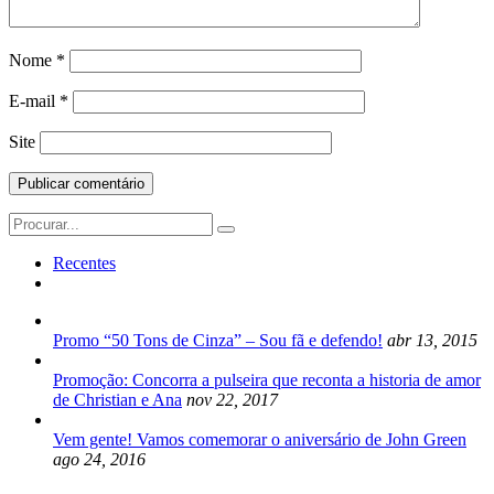
Nome
*
E-mail
*
Site
Search
for:
Recentes
Promo “50 Tons de Cinza” – Sou fã e defendo!
abr 13, 2015
Promoção: Concorra a pulseira que reconta a historia de amor
de Christian e Ana
nov 22, 2017
Vem gente! Vamos comemorar o aniversário de John Green
ago 24, 2016