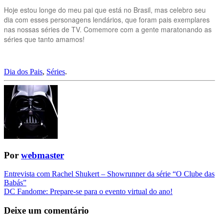
Hoje estou longe do meu pai que está no Brasil, mas celebro seu
dia com esses personagens lendários, que foram pais exemplares
nas nossas séries de TV. Comemore com a gente maratonando as
séries que tanto amamos!
Dia dos Pais
,
Séries
.
Por
webmaster
Navegação
Entrevista com Rachel Shukert – Showrunner da série “O Clube das
Babás”
da
DC Fandome: Prepare-se para o evento virtual do ano!
Postagem
Deixe um comentário