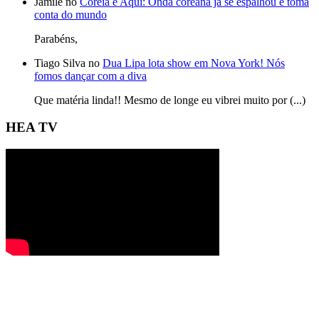
Jamile no
Coreia é Aqui: Onda coreana já se espalhou e toma
conta do mundo
Parabéns,
Tiago Silva no
Dua Lipa lota show em Nova York! Nós
fomos dançar com a diva
Que matéria linda!! Mesmo de longe eu vibrei muito por (...)
HEA TV