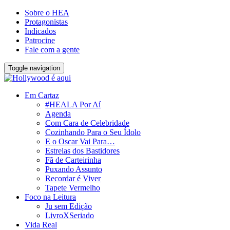
Sobre o HEA
Protagonistas
Indicados
Patrocine
Fale com a gente
Toggle navigation
Em Cartaz
#HEALA Por Aí
Agenda
Com Cara de Celebridade
Cozinhando Para o Seu Ídolo
E o Oscar Vai Para…
Estrelas dos Bastidores
Fã de Carteirinha
Puxando Assunto
Recordar é Viver
Tapete Vermelho
Foco na Leitura
Ju sem Edição
LivroXSeriado
Vida Real