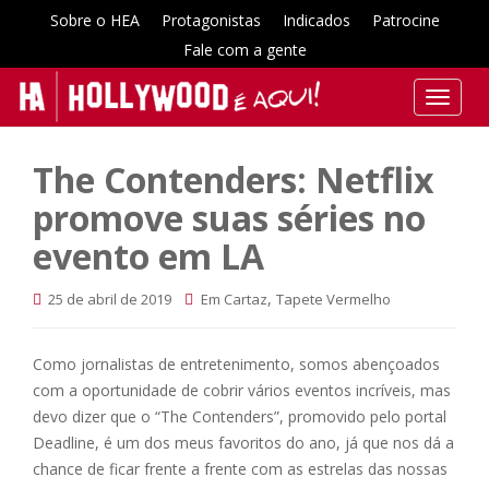
Sobre o HEA
Protagonistas
Indicados
Patrocine
Fale com a gente
T
o
g
The Contenders: Netflix
g
l
promove suas séries no
e
evento em LA
n
a
,
25 de abril de 2019
Em Cartaz
Tapete Vermelho
v
i
g
Como jornalistas de entretenimento, somos abençoados
a
com a oportunidade de cobrir vários eventos incríveis, mas
t
devo dizer que o “The Contenders”, promovido pelo portal
i
Deadline, é um dos meus favoritos do ano, já que nos dá a
o
chance de ficar frente a frente com as estrelas das nossas
n