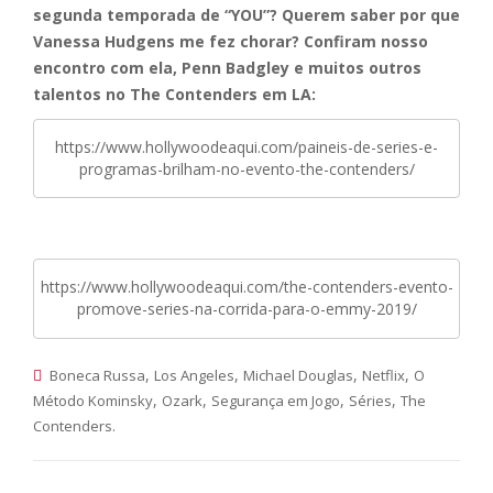
segunda temporada de “YOU”? Querem saber por que
Vanessa Hudgens me fez chorar? Confiram nosso
encontro com ela, Penn Badgley e muitos outros
talentos no The Contenders em LA:
https://www.hollywoodeaqui.com/paineis-de-series-e-
programas-brilham-no-evento-the-contenders/
https://www.hollywoodeaqui.com/the-contenders-evento-
promove-series-na-corrida-para-o-emmy-2019/
,
,
,
,
Boneca Russa
Los Angeles
Michael Douglas
Netflix
O
,
,
,
,
Método Kominsky
Ozark
Segurança em Jogo
Séries
The
.
Contenders