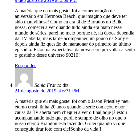
9 de agosto de 2019 at 2:59 PM
A matéria que eu mais gostei foi a comemoração de
aniversário em Hermosa Beach, que imagino que deve ter
sido maravilhosa! Como eu era fã de Barrados no Baile,
nossa, comecei a ver quando tudo ainda era mato nesse
mundo de séries, parei no meio porque né, na época dependia
da TV aberta, mais tarde acompanhei um pouco na Sony e
depois ainda fiz questão de maratonar do primeiro ao último
episódio. Estou na expectativa da nova série pra voltar a sentir
o gostinho desse universo 90210!
Responder
Sonia Franco
diz:
21 de agosto de 2019 at 6:31 PM
A matéria que eu mais gostei foi com o Jason Priestley meu
eterno crush tinha 20 anos quando a série começou e por
causa da Tv aberta nem cheguei a ver o final,hoje já estou
acompanhando tudo que perdi e sempre de olho no que o
nosso eterno Brandon esta fazendo. Gritei quando vi que
conseguiu tirar foto com ele!Sonho da vida!!