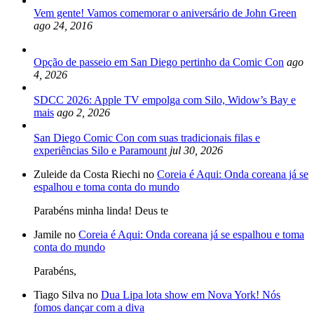
Vem gente! Vamos comemorar o aniversário de John Green
ago 24, 2016
Opção de passeio em San Diego pertinho da Comic Con
ago
4, 2026
SDCC 2026: Apple TV empolga com Silo, Widow’s Bay e
mais
ago 2, 2026
San Diego Comic Con com suas tradicionais filas e
experiências Silo e Paramount
jul 30, 2026
Zuleide da Costa Riechi no
Coreia é Aqui: Onda coreana já se
espalhou e toma conta do mundo
Parabéns minha linda! Deus te
Jamile no
Coreia é Aqui: Onda coreana já se espalhou e toma
conta do mundo
Parabéns,
Tiago Silva no
Dua Lipa lota show em Nova York! Nós
fomos dançar com a diva