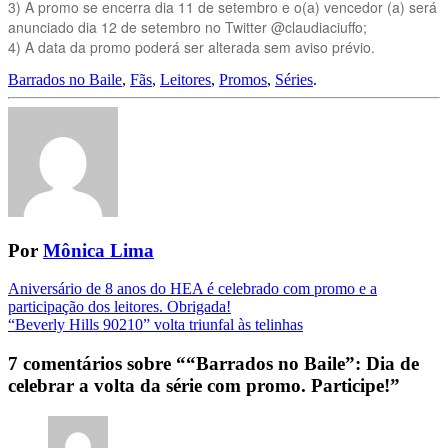
3) A promo se encerra dia 11 de setembro e o(a) vencedor (a) será
anunciado dia 12 de setembro no Twitter @claudiaciuffo;
4) A data da promo poderá ser alterada sem aviso prévio.
Barrados no Baile
,
Fãs
,
Leitores
,
Promos
,
Séries
.
Por
Mônica Lima
Navegação
Aniversário de 8 anos do HEA é celebrado com promo e a
participação dos leitores. Obrigada!
da
“Beverly Hills 90210” volta triunfal às telinhas
Postagem
7 comentários sobre “
“Barrados no Baile”: Dia de
celebrar a volta da série com promo. Participe!
”