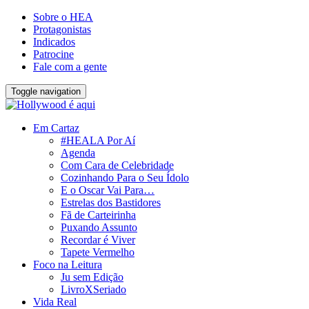
Sobre o HEA
Protagonistas
Indicados
Patrocine
Fale com a gente
Toggle navigation
Em Cartaz
#HEALA Por Aí
Agenda
Com Cara de Celebridade
Cozinhando Para o Seu Ídolo
E o Oscar Vai Para…
Estrelas dos Bastidores
Fã de Carteirinha
Puxando Assunto
Recordar é Viver
Tapete Vermelho
Foco na Leitura
Ju sem Edição
LivroXSeriado
Vida Real