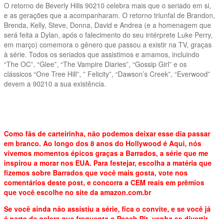
O retorno de Beverly Hills 90210 celebra mais que o seriado em si,
e as gerações que a acompanharam. O retorno triunfal de Brandon,
Brenda, Kelly, Steve, Donna, David e Andrea (e a homenagem que
será feita a Dylan, após o falecimento do seu intérprete Luke Perry,
em março) comemora o gênero que passou a existir na TV, graças
à série. Todos os seriados que assistimos e amamos, incluindo
“The OC”, “Glee”, “The Vampire Diaries”, “Gossip Girl” e os
clássicos “One Tree Hill”, ” Felicity”, “Dawson’s Creek”, “Everwood”
devem a 90210 a sua existência.
Como fãs de carteirinha, não podemos deixar esse dia passar
em branco. Ao longo dos 8 anos do Hollywood é Aqui, nós
vivemos momentos épicos graças a Barrados, a série que me
inspirou a morar nos EUA. Para festejar, escolha a matéria que
fizemos sobre Barrados que você mais gosta, vote nos
comentários deste post, e concorra a CEM reais em prêmios
que você escolhe no site da amazon.com.br
Se você ainda não assistiu a série, fica o convite, e se você já
é parte da galera que frequenta o Peach Pit, venha se divertir