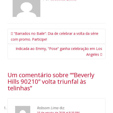
Navegação
“Barrados no Baile”: Dia de celebrar a volta da série
da
com promo. Participe!
Postagem
Indicada ao Emmy, “Pose” ganha celebração em Los
Angeles
Um comentário sobre “
“Beverly
Hills 90210” volta triunfal às
telinhas
”
Robsom Lima
diz:
15 de agosto de 2019 at 8:35 PM