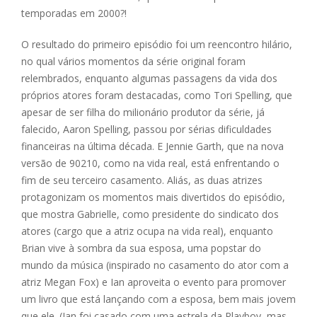
temporadas em 2000?!
O resultado do primeiro episódio foi um reencontro hilário,
no qual vários momentos da série original foram
relembrados, enquanto algumas passagens da vida dos
próprios atores foram destacadas, como Tori Spelling, que
apesar de ser filha do milionário produtor da série, já
falecido, Aaron Spelling, passou por sérias dificuldades
financeiras na última década. E Jennie Garth, que na nova
versão de 90210, como na vida real, está enfrentando o
fim de seu terceiro casamento. Aliás, as duas atrizes
protagonizam os momentos mais divertidos do episódio,
que mostra Gabrielle, como presidente do sindicato dos
atores (cargo que a atriz ocupa na vida real), enquanto
Brian vive à sombra da sua esposa, uma popstar do
mundo da música (inspirado no casamento do ator com a
atriz Megan Fox) e Ian aproveita o evento para promover
um livro que está lançando com a esposa, bem mais jovem
que ele. (Ian foi casado com uma estrela da Playboy, mas