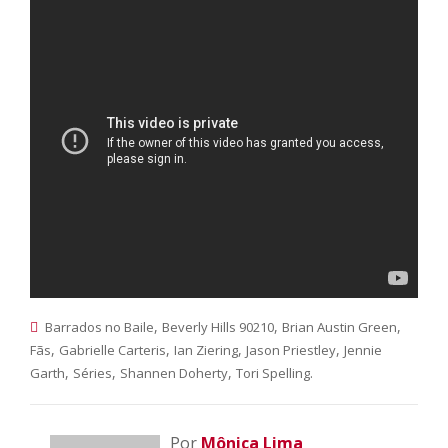
,
,
,
Barrados no Baile
Beverly Hills 90210
Brian Austin Green
,
,
,
,
Fãs
Gabrielle Carteris
Ian Ziering
Jason Priestley
Jennie
,
,
,
.
Garth
Séries
Shannen Doherty
Tori Spelling
Por
Mônica Lima