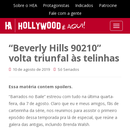
Sobre o HEA
Protagonistas
Indicados
Patrocine
Fale com a gente
T
o
g
“Beverly Hills 90210”
g
l
volta triunfal às telinhas
e
n
10 de agosto de 2019
Só Seriados
a
v
Essa matéria contem spoilers.
i
g
“Barrados no Baile” estreou com tudo na última quarta-
a
feira, dia 7 de agosto. Claro que eu e meus amigos, fãs de
t
carteirinha da série, nos reunimos para assistir o primeiro
i
episódio dessa temporada pra lá de especial, que reúne a
o
galera das antigas, incluindo Brenda Walsh.
n