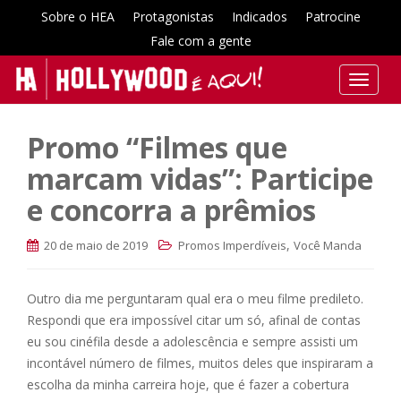
Sobre o HEA
Protagonistas
Indicados
Patrocine
Fale com a gente
T
o
g
Promo “Filmes que
g
l
marcam vidas”: Participe
e
e concorra a prêmios
n
a
,
20 de maio de 2019
Promos Imperdíveis
Você Manda
v
i
g
Outro dia me perguntaram qual era o meu filme predileto.
a
Respondi que era impossível citar um só, afinal de contas
t
eu sou cinéfila desde a adolescência e sempre assisti um
i
incontável número de filmes, muitos deles que inspiraram a
o
escolha da minha carreira hoje, que é fazer a cobertura
n