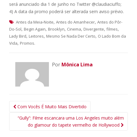
será anunciado dia 1 de junho no Twitter @claudiaciuffo;
4) A data da promo poderá ser alterada sem aviso prévio.
,
,
Antes da Meia-Noite
Antes do Amanhecer
Antes do Pôr-
,
,
,
,
,
,
Do-Sol
Begin Again
Brooklyn
Cinema
Divergente
filmes
,
,
,
Lady Bird
Leitores
Mesmo Se Nada Der Certo
O Lado Bom da
,
.
Vida
Promos
Por
Mônica Lima
Navegação
Com Vocês É Muito Mais Divertido
da
“Gully”: Filme escancara uma Los Angeles muito além
Postagem
do glamour do tapete vermelho de Hollywood