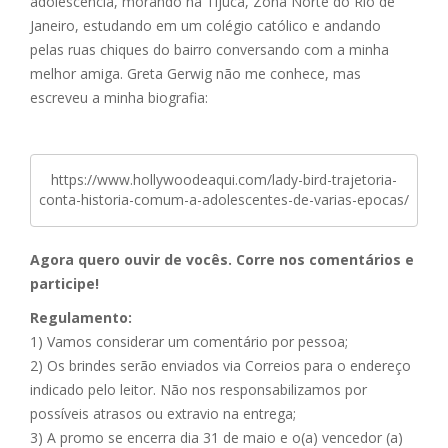
adolescência, morando na Tijuca, Zona Norte do Rio de
Janeiro, estudando em um colégio católico e andando
pelas ruas chiques do bairro conversando com a minha
melhor amiga. Greta Gerwig não me conhece, mas
escreveu a minha biografia:
https://www.hollywoodeaqui.com/lady-bird-trajetoria-
conta-historia-comum-a-adolescentes-de-varias-epocas/
Agora quero ouvir de vocês. Corre nos comentários e
participe!
Regulamento:
1) Vamos considerar um comentário por pessoa;
2) Os brindes serão enviados via Correios para o endereço
indicado pelo leitor. Não nos responsabilizamos por
possíveis atrasos ou extravio na entrega;
3) A promo se encerra dia 31 de maio e o(a) vencedor (a)