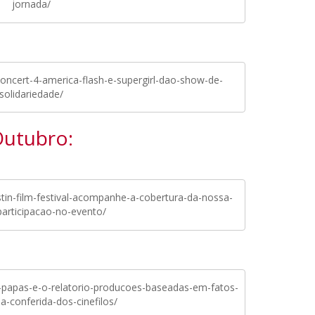
jornada/
ncert-4-america-flash-e-supergirl-dao-show-de-
solidariedade/
utubro:
in-film-festival-acompanhe-a-cobertura-da-nossa-
participacao-no-evento/
-papas-e-o-relatorio-producoes-baseadas-em-fatos-
a-conferida-dos-cinefilos/