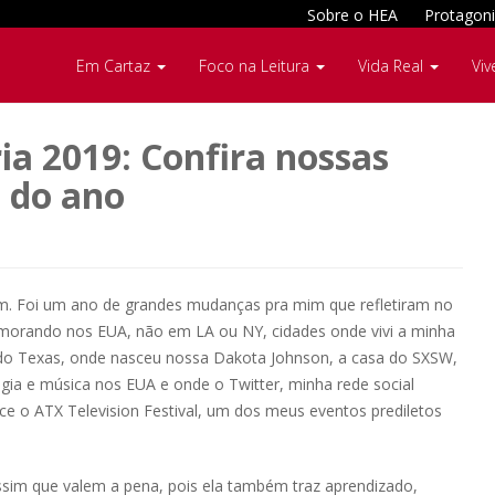
Sobre o HEA
Protagoni
Em Cartaz
Foco na Leitura
Vida Real
Viv
ia 2019: Confira nossas
 do ano
im. Foi um ano de grandes mudanças pra mim que refletiram no
morando nos EUA, não em LA ou NY, cidades onde vivi a minha
l do Texas, onde nasceu nossa Dakota Johnson, a casa do SXSW,
ogia e música nos EUA e onde o Twitter, minha rede social
ce o ATX Television Festival, um dos meus eventos prediletos
sim que valem a pena, pois ela também traz aprendizado,