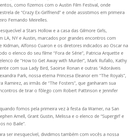
entos, como fizemos com o Austin Film Festival, onde
strela de “Crazy Ex-Girlfriend” e onde assistimos em primeira
eiro Fernando Meirelles.
squecível a Stars Hollow e a casa das Gilmore Girls,
 LA, NY e Austin, marcados por grandes encontros com
 Kidman, Alfonso Cuaron e os diretores indicados ao Oscar na
todo o elenco do seu filme “Fora de Série”, Patricia Arquette e
 o elenco de “How to Get Away with Murder”, Mark Rufallo, Kathy
ente com sua Lady Bird, Saoirse Ronan e outras “Adoráveis
exandra Park, nossa eterna Princesa Eleanor em “The Royals”,
rra Ramirez, as irmãs de “The Fosters”, que ganharam sua
contros de tirar o fôlego com Robert Pattinson e Jennifer
 quando fomos pela primeira vez à festa da Warner, na San
hen Amell, Grant Gustin, Melissa e o elenco de “Supergirl’ e
os no Baile”.
ra ser inesquecível, dividimos também com vocês a nossa