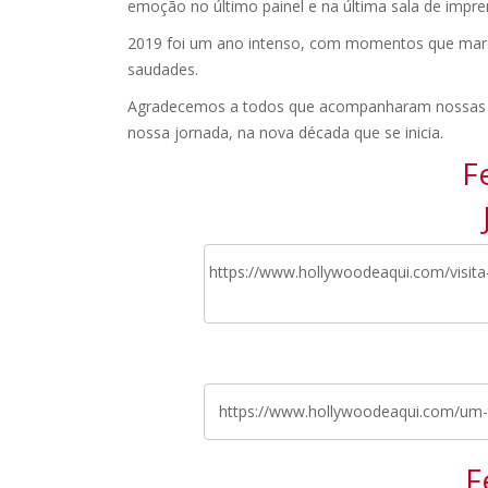
emoção no último painel e na última sala de impre
2019 foi um ano intenso, com momentos que marc
saudades.
Agradecemos a todos que acompanharam nossas a
nossa jornada, na nova década que se inicia.
F
https://www.hollywoodeaqui.com/visita
https://www.hollywoodeaqui.com/um-
F