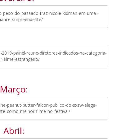
o-peso-do-passado-traz-nicole-kidman-em-uma-
mance-surpreendente/
2019-painel-reune-diretores-indicados-na-categoria-
r-filme-estrangeiro/
Março:
he-peanut-butter-falcon-publico-do-sxsw-elege-
te-como-melhor-filme-no-festival/
Abril: