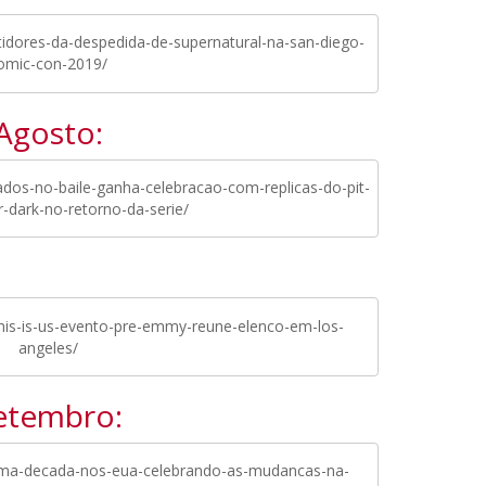
idores-da-despedida-de-supernatural-na-san-diego-
omic-con-2019/
Agosto:
dos-no-baile-ganha-celebracao-com-replicas-do-pit-
r-dark-no-retorno-da-serie/
his-is-us-evento-pre-emmy-reune-elenco-em-los-
angeles/
etembro:
uma-decada-nos-eua-celebrando-as-mudancas-na-