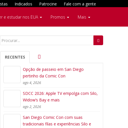
stas
Indicados
Patrocine
Fale com a gente
er e estudar nos EUA
Promos
Mais
Search
for:
RECENTES
Opção de passeio em San Diego
pertinho da Comic Con
ago 4, 2026
SDCC 2026: Apple TV empolga com Silo,
Widow’s Bay e mais
ago 2, 2026
San Diego Comic Con com suas
tradicionais filas e experiências Silo e