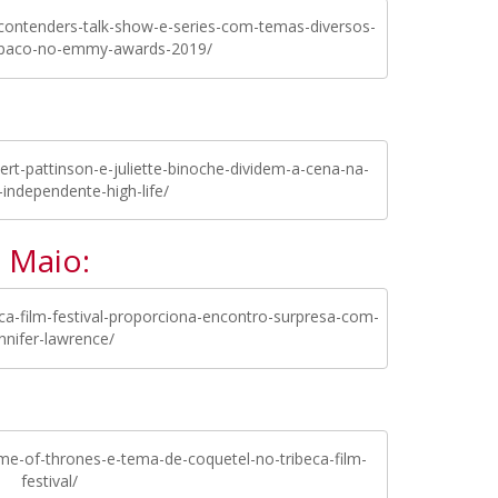
contenders-talk-show-e-series-com-temas-diversos-
paco-no-emmy-awards-2019/
rt-pattinson-e-juliette-binoche-dividem-a-cena-na-
independente-high-life/
Maio:
a-film-festival-proporciona-encontro-surpresa-com-
nnifer-lawrence/
e-of-thrones-e-tema-de-coquetel-no-tribeca-film-
festival/