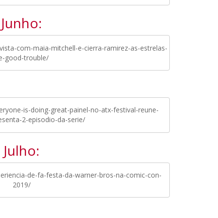
Junho:
ista-com-maia-mitchell-e-cierra-ramirez-as-estrelas-
e-good-trouble/
yone-is-doing-great-painel-no-atx-festival-reune-
esenta-2-episodio-da-serie/
Julho:
riencia-de-fa-festa-da-warner-bros-na-comic-con-
2019/