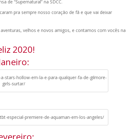
nsa de “Supernatural” na SDCC.
aram pra sempre nosso coração de fã e que vai deixar
venturas, velhos e novos amigos, e contamos com vocês na
eliz 2020!
Janeiro:
-a-stars-hollow-em-la-e-para-qualquer-fa-de-gilmore-
girls-surtar/
tbt-especial-premiere-de-aquaman-em-los-angeles/
evereiro: