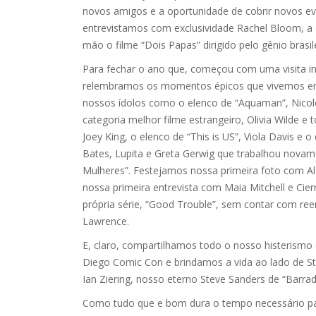
novos amigos e a oportunidade de cobrir novos ev
entrevistamos com exclusividade Rachel Bloom, a e
mão o filme “Dois Papas” dirigido pelo gênio brasil
Para fechar o ano que, começou com uma visita ine
relembramos os momentos épicos que vivemos em
nossos ídolos como o elenco de “Aquaman”, Nicole
categoria melhor filme estrangeiro, Olivia Wilde e 
Joey King, o elenco de “This is US”, Viola Davis e
Bates, Lupita e Greta Gerwig que trabalhou novam
Mulheres”. Festejamos nossa primeira foto com Al
nossa primeira entrevista com Maia Mitchell e Cie
própria série, “Good Trouble”, sem contar com reen
Lawrence.
E, claro, compartilhamos todo o nosso histerismo
Diego Comic Con e brindamos a vida ao lado de Step
Ian Ziering, nosso eterno Steve Sanders de “Barrad
Como tudo que e bom dura o tempo necessário pa